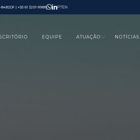
PT
EN
6-8482
DF | +55 61 3201-9988
SCRITÓRIO
EQUIPE
ATUAÇÃO
NOTÍCIAS