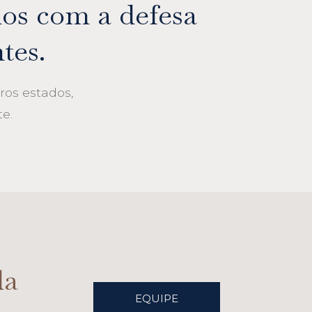
os com a defesa
tes.
os estados,
e.
da
EQUIPE