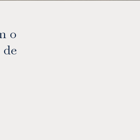
m o
 de