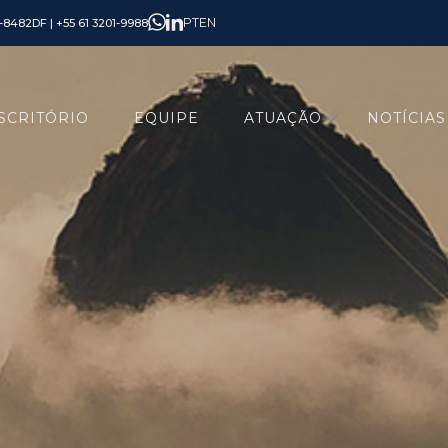
PT
EN
6-8482
DF | +55 61 3201-9988
SCRITÓRIO
EQUIPE
ATUAÇÃO
NOTÍCIAS