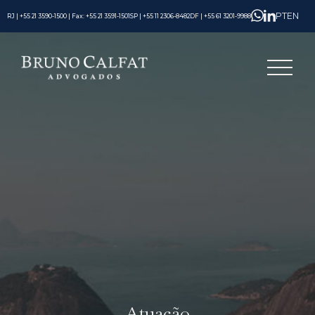
PT
EN
RJ | +55 21 3590-1500 | Fax: +55 21 3591-1501
SP | +55 11 2306-8482
DF | +55 61 3201-9988
Atuação