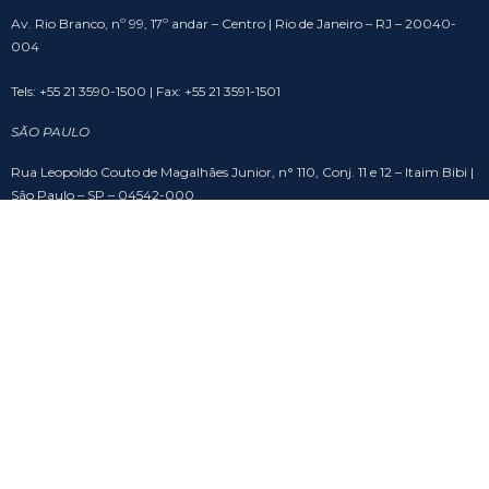
Av. Rio Branco, nº 99, 17º andar – Centro | Rio de Janeiro – RJ – 20040-
004
Tels: +55 21 3590-1500 | Fax: +55 21 3591-1501
SÃO PAULO
Rua Leopoldo Couto de Magalhães Junior, n° 110, Conj. 11 e 12 – Itaim Bibi |
São Paulo – SP – 04542-000
Tel: +55 11 2306-8482
BRASÍLIA
SHS Quadra 6, Cj. A, Bloco A, sala 508 – Asa Sul – Edifício Brasil 21 | Brasília
– DF – 70316-102
Tel: +55 61 3201-9988
SOCIAL