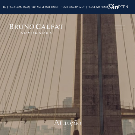
PT
EN
RJ | +55 21 3590-1500 | Fax: +55 21 3591-1501
SP | +55 11 2306-8482
DF | +55 61 3201-9988
Atuação