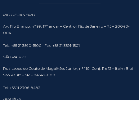
RIO DE JANEIRO
Av. Rio Branco, nº 99, 17º andar – Centro | Rio de Janeiro – RJ – 20040-
004
Tels: +55 21 3590-1500 | Fax: +55 21 3591-1501
SÃO PAULO
Rua Leopoldo Couto de Magalhães Junior, n° 110, Conj. 11 e 12 – Itaim Bibi |
São Paulo – SP – 04542-000
Tel: +55 11 2306-8482
BRASÍLIA
SHS Quadra 6, Cj. A, Bloco A, sala 508 – Asa Sul – Edifício Brasil 21 | Brasília
– DF – 70316-102
Tel: +55 61 3201-9988