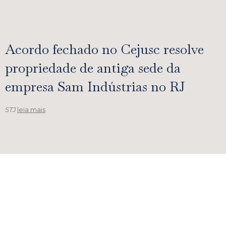
Acordo fechado no Cejusc resolve
propriedade de antiga sede da
empresa Sam Indústrias no RJ
STJ
leia mais
Bruno Calfat Advogados anuncia
Vera Lúcia Lima como nova
consultora
PORTAL MIGALHAS