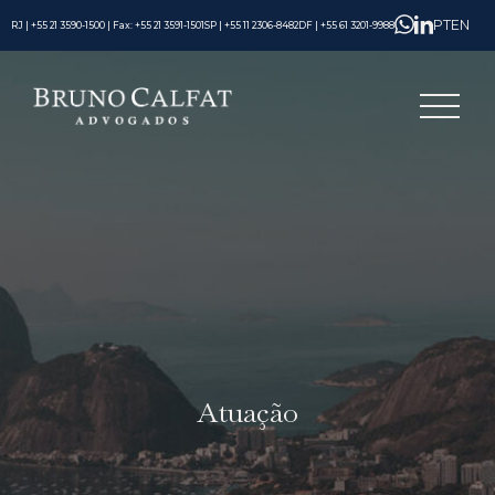
PT
EN
RJ | +55 21 3590-1500 | Fax: +55 21 3591-1501
SP | +55 11 2306-8482
DF | +55 61 3201-9988
Atuação