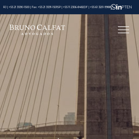
PT
EN
RJ | +55 21 3590-1500 | Fax: +55 21 3591-1501
SP | +55 11 2306-8482
DF | +55 61 3201-9988