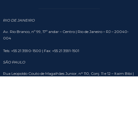
RIO DE JANEIRO
Av. Rio Branco, nº 99, 17º andar – Centro | Rio de Janeiro – RJ – 20040-
004
Tels: +55 21 3590-1500 | Fax: +55 21 3591-1501
SÃO PAULO
Rua Leopoldo Couto de Magalhães Junior, n° 110, Conj. 11 e 12 – Itaim Bibi |
São Paulo – SP – 04542-000
Tel: +55 11 2306-8482
BRASÍLIA
SHS Quadra 6, Cj. A, Bloco A, sala 508 – Asa Sul – Edifício Brasil 21 | Brasília
– DF – 70316-102
Tel: +55 61 3201-9988