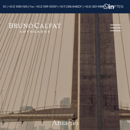
PT
EN
RJ | +55 21 3590-1500 | Fax: +55 21 3591-1501
SP | +55 11 2306-8482
DF | +55 61 3201-9988
Atuação