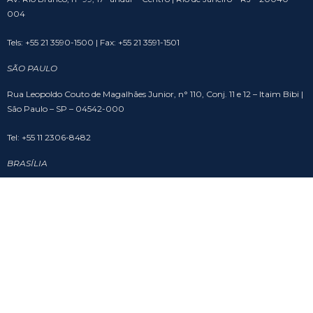
004
Tels: +55 21 3590-1500 | Fax: +55 21 3591-1501
SÃO PAULO
Rua Leopoldo Couto de Magalhães Junior, n° 110, Conj. 11 e 12 – Itaim Bibi |
São Paulo – SP – 04542-000
Tel: +55 11 2306-8482
BRASÍLIA
SHS Quadra 6, Cj. A, Bloco A, sala 508 – Asa Sul – Edifício Brasil 21 | Brasília
– DF – 70316-102
Tel: +55 61 3201-9988
SOCIAL