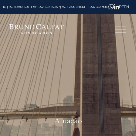
PT
EN
RJ | +55 21 3590-1500 | Fax: +55 21 3591-1501
SP | +55 11 2306-8482
DF | +55 61 3201-9988
Atuação