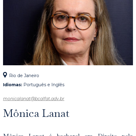
Rio de Janeiro
Idiomas:
Português e Inglês
monicalanat@bcalfat.adv.br
Mônica Lanat
Mônica Lanat é bacharel em Direito pela