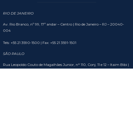
RIO DE JANEIRO
Av. Rio Branco, nº 99, 17º andar – Centro | Rio de Janeiro – RJ – 20040-
004
Tels: +55 21 3590-1500 | Fax: +55 21 3591-1501
SÃO PAULO
Rua Leopoldo Couto de Magalhães Junior, n° 110, Conj. 11 e 12 – Itaim Bibi |
São Paulo – SP – 04542-000
Tel: +55 11 2306-8482
BRASÍLIA
SHS Quadra 6, Cj. A, Bloco A, sala 508 – Asa Sul – Edifício Brasil 21 | Brasília
– DF – 70316-102
Tel: +55 61 3201-9988