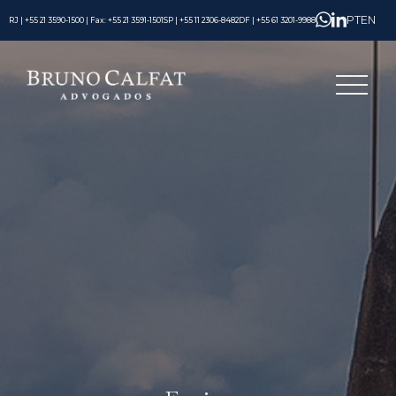
PT
EN
RJ | +55 21 3590-1500 | Fax: +55 21 3591-1501
SP | +55 11 2306-8482
DF | +55 61 3201-9988