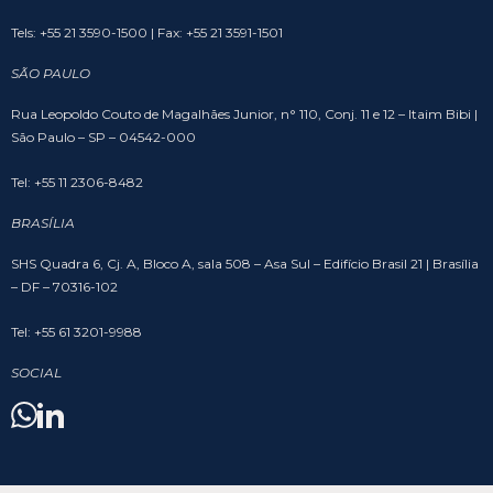
Tels: +55 21 3590-1500 | Fax: +55 21 3591-1501
SÃO PAULO
Rua Leopoldo Couto de Magalhães Junior, n° 110, Conj. 11 e 12 – Itaim Bibi |
São Paulo – SP – 04542-000
Tel: +55 11 2306-8482
BRASÍLIA
SHS Quadra 6, Cj. A, Bloco A, sala 508 – Asa Sul – Edifício Brasil 21 | Brasília
– DF – 70316-102
Tel: +55 61 3201-9988
SOCIAL