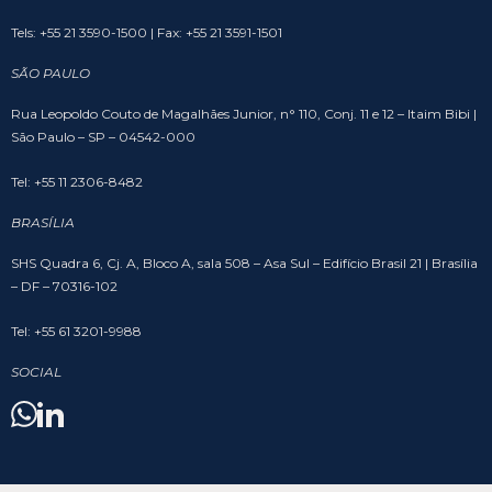
Tels: +55 21 3590-1500 | Fax: +55 21 3591-1501
SÃO PAULO
Rua Leopoldo Couto de Magalhães Junior, n° 110, Conj. 11 e 12 – Itaim Bibi |
São Paulo – SP – 04542-000
Tel: +55 11 2306-8482
BRASÍLIA
SHS Quadra 6, Cj. A, Bloco A, sala 508 – Asa Sul – Edifício Brasil 21 | Brasília
– DF – 70316-102
Tel: +55 61 3201-9988
SOCIAL