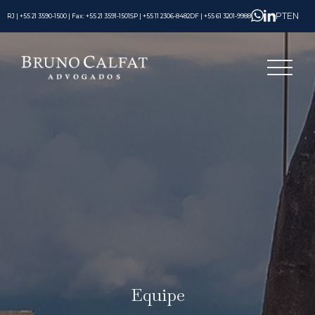
PT
EN
RJ | +55 21 3590-1500 | Fax: +55 21 3591-1501
SP | +55 11 2306-8482
DF | +55 61 3201-9988
Equipe