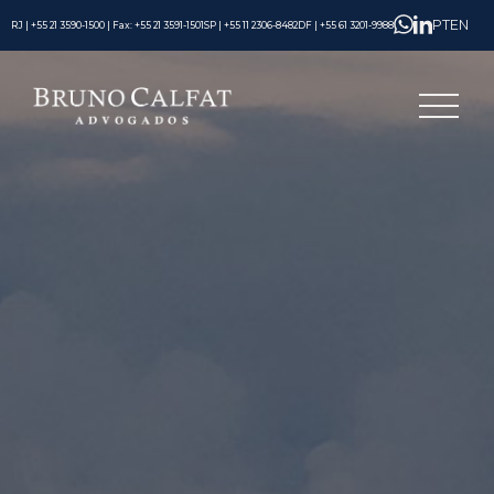
PT
EN
RJ | +55 21 3590-1500 | Fax: +55 21 3591-1501
SP | +55 11 2306-8482
DF | +55 61 3201-9988