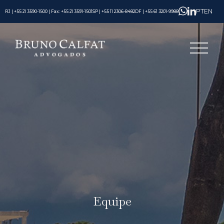
PT
EN
RJ | +55 21 3590-1500 | Fax: +55 21 3591-1501
SP | +55 11 2306-8482
DF | +55 61 3201-9988
Equipe