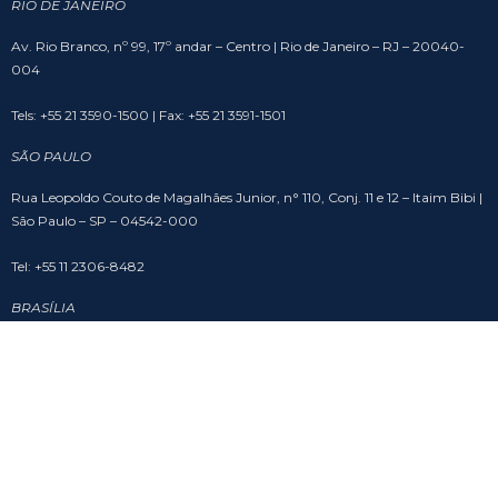
RIO DE JANEIRO
Av. Rio Branco, nº 99, 17º andar – Centro | Rio de Janeiro – RJ – 20040-
004
Tels: +55 21 3590-1500 | Fax: +55 21 3591-1501
SÃO PAULO
Rua Leopoldo Couto de Magalhães Junior, n° 110, Conj. 11 e 12 – Itaim Bibi |
São Paulo – SP – 04542-000
Tel: +55 11 2306-8482
BRASÍLIA
SHS Quadra 6, Cj. A, Bloco A, sala 508 – Asa Sul – Edifício Brasil 21 | Brasília
– DF – 70316-102
Tel: +55 61 3201-9988
SOCIAL