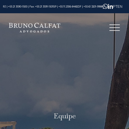
PT
EN
RJ | +55 21 3590-1500 | Fax: +55 21 3591-1501
SP | +55 11 2306-8482
DF | +55 61 3201-9988
Equipe