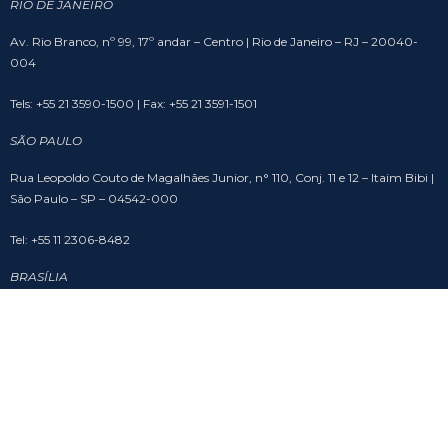
RIO DE JANEIRO
Av. Rio Branco, nº 99, 17º andar – Centro | Rio de Janeiro – RJ – 20040-
004
Tels: +55 21 3590-1500 | Fax: +55 21 3591-1501
SÃO PAULO
Rua Leopoldo Couto de Magalhães Junior, n° 110, Conj. 11 e 12 – Itaim Bibi |
São Paulo – SP – 04542-000
Tel: +55 11 2306-8482
BRASÍLIA
SHS Quadra 6, Cj. A, Bloco A, sala 508 – Asa Sul – Edifício Brasil 21 | Brasília
– DF – 70316-102
Tel: +55 61 3201-9988
SOCIAL