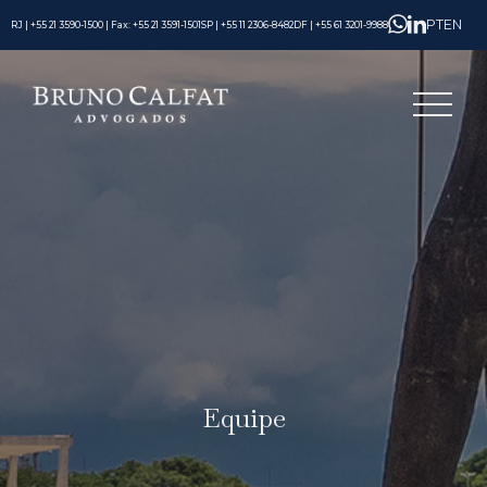
PT
EN
RJ | +55 21 3590-1500 | Fax: +55 21 3591-1501
SP | +55 11 2306-8482
DF | +55 61 3201-9988
Equipe