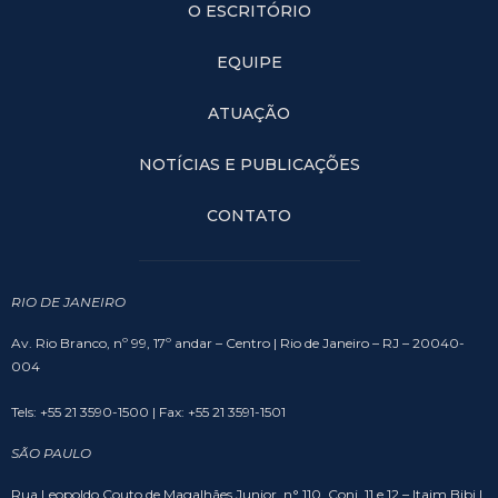
O ESCRITÓRIO
EQUIPE
ATUAÇÃO
NOTÍCIAS E PUBLICAÇÕES
CONTATO
RIO DE JANEIRO
Av. Rio Branco, nº 99, 17º andar – Centro | Rio de Janeiro – RJ – 20040-
004
Tels: +55 21 3590-1500 | Fax: +55 21 3591-1501
SÃO PAULO
Rua Leopoldo Couto de Magalhães Junior, n° 110, Conj. 11 e 12 – Itaim Bibi |