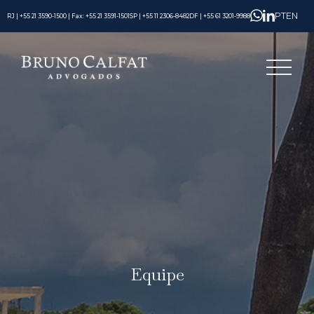
PT
EN
RJ | +55 21 3590-1500 | Fax: +55 21 3591-1501
SP | +55 11 2306-8482
DF | +55 61 3201-9988
Equipe