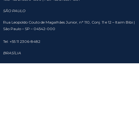
SÃO PAULO
Rua Leopoldo Couto de Magalhães Junior, n° 110, Conj. 11 e 12 – Itaim Bibi |
São Paulo – SP – 04542-000
Tel: +55 11 2306-8482
BRASÍLIA
SHS Quadra 6, Cj. A, Bloco A, sala 508 – Asa Sul – Edifício Brasil 21 | Brasília
– DF – 70316-102
Tel: +55 61 3201-9988
SOCIAL