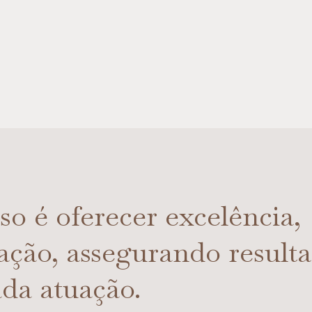
o é oferecer excelência,
cação, assegurando result
da atuação.