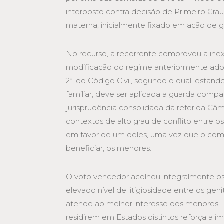
interposto contra decisão de Primeiro Grau
materna, inicialmente fixado em ação de g
No recurso, a recorrente comprovou a inexi
modificação do regime anteriormente adota
2º, do Código Civil, segundo o qual, estan
familiar, deve ser aplicada a guarda com
jurisprudência consolidada da referida Câm
contextos de alto grau de conflito entre os
em favor de um deles, uma vez que o comp
beneficiar, os menores.
O voto vencedor acolheu integralmente o
elevado nível de litigiosidade entre os gen
atende ao melhor interesse dos menores. 
residirem em Estados distintos reforça a i