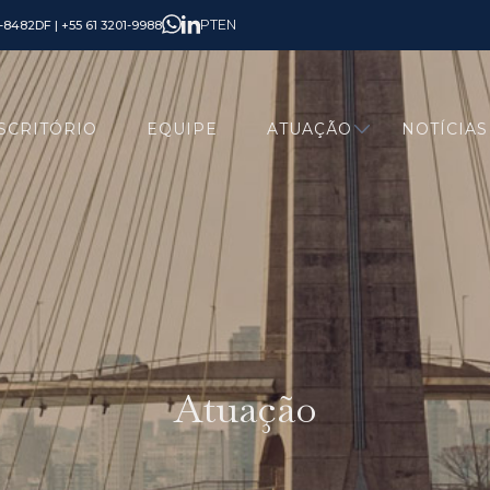
PT
EN
6-8482
DF | +55 61 3201-9988
SCRITÓRIO
EQUIPE
ATUAÇÃO
NOTÍCIAS
Atuação