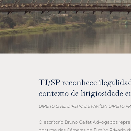
TJ/SP reconhece ilegalida
contexto de litigiosidade e
DIREITO CIVIL
,
DIREITO DE FAMÍLIA
,
DIREITO P
O escritório Bruno Calfat Advogados repr
por uma das Câmaras de Direito Privado do