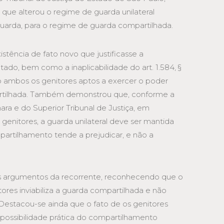
 que alterou o regime de guarda unilateral
uarda, para o regime de guarda compartilhada.
stência de fato novo que justificasse a
do, bem como a inaplicabilidade do art. 1.584, §
do ambos os genitores aptos a exercer o poder
partilhada. Também demonstrou que, conforme a
ara e do Superior Tribunal de Justiça, em
 genitores, a guarda unilateral deve ser mantida
artilhamento tende a prejudicar, e não a
s argumentos da recorrente, reconhecendo que o
itores inviabiliza a guarda compartilhada e não
Destacou-se ainda que o fato de os genitores
mpossibilidade prática do compartilhamento