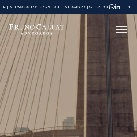
PT
EN
RJ | +55 21 3590-1500 | Fax: +55 21 3591-1501
SP | +55 11 2306-8482
DF | +55 61 3201-9988