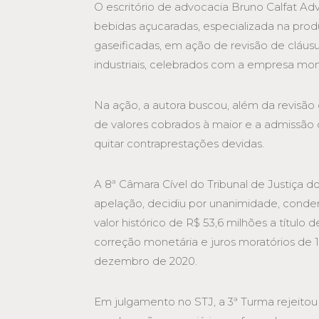
O escritório de advocacia Bruno Calfat A
bebidas açucaradas, especializada na pro
gaseificadas, em ação de revisão de cláus
industriais, celebrados com a empresa mo
Na ação, a autora buscou, além da revisão d
de valores cobrados à maior e a admissão 
quitar contraprestações devidas.
A 8ª Câmara Cível do Tribunal de Justiça 
apelação, decidiu por unanimidade, cond
valor histórico de R$ 53,6 milhões a título
correção monetária e juros moratórios de 
dezembro de 2020.
Em julgamento no STJ, a 3ª Turma rejeitou