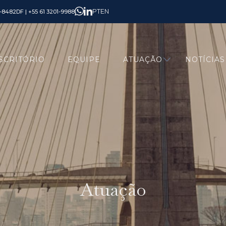
PT
EN
6-8482
DF | +55 61 3201-9988
SCRITÓRIO
EQUIPE
ATUAÇÃO
NOTÍCIAS
Atuação