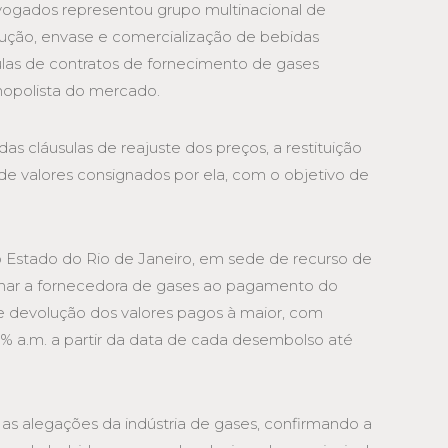
dvogados representou grupo multinacional de
dução, envase e comercialização de bebidas
ulas de contratos de fornecimento de gases
nopolista do mercado.
as cláusulas de reajuste dos preços, a restituição
de valores consignados por ela, com o objetivo de
do Estado do Rio de Janeiro, em sede de recurso de
enar a fornecedora de gases ao pagamento do
 de devolução dos valores pagos à maior, com
1% a.m. a partir da data de cada desembolso até
 as alegações da indústria de gases, confirmando a