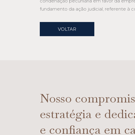
condenação pecuniária em favor da empresa
fundamento da ação judicial, referente à c
VOLTAR
Nosso compromiss
estratégia e dedi
e confiança em ca