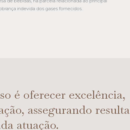
 de bebidas, na parcela relacionada ao principal
obrança indevida dos gases fornecidos.
o é oferecer excelência,
cação, assegurando result
da atuação.