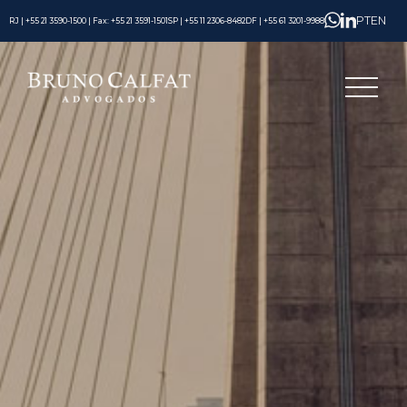
PT
EN
RJ | +55 21 3590-1500 | Fax: +55 21 3591-1501
SP | +55 11 2306-8482
DF | +55 61 3201-9988