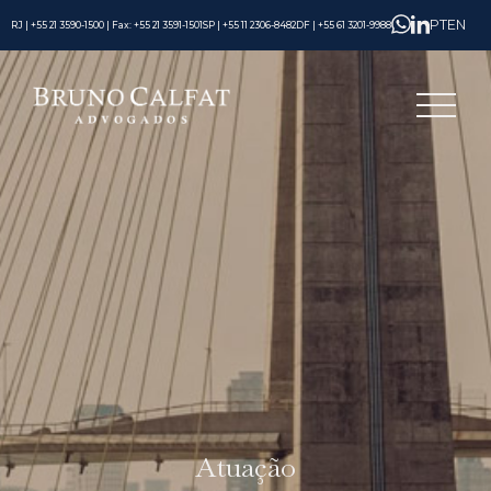
PT
EN
RJ | +55 21 3590-1500 | Fax: +55 21 3591-1501
SP | +55 11 2306-8482
DF | +55 61 3201-9988
Atuação